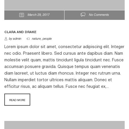
March 29, 2017
No Comments
CLARA AND DRAKE
by admin
nature
,
people
Lorem ipsum dolor sit amet, consectetur adipiscing elit. Integer
nec odio. Praesent libero. Sed cursus ante dapibus diam. Nam
molestie velit quam, mattis tincidunt ligula tincidunt nec. Fusce
accumsan posuere gravida. Quisque tempus quam venenatis
diam laoreet, ut luctus diam rhoncus. Integer nec rutrum urna.
Nullam imperdiet tortor ultrices mattis aliquam. Donec et
efficitur risus, ac aliquam tellus. Fusce nec feugiat ex,...
READ MORE