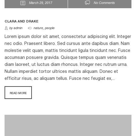
March 29, 2017
No Comments
CLARA AND DRAKE
by admin
nature
,
people
Lorem ipsum dolor sit amet, consectetur adipiscing elit. Integer
nec odio. Praesent libero. Sed cursus ante dapibus diam. Nam
molestie velit quam, mattis tincidunt ligula tincidunt nec. Fusce
accumsan posuere gravida. Quisque tempus quam venenatis
diam laoreet, ut luctus diam rhoncus. Integer nec rutrum urna.
Nullam imperdiet tortor ultrices mattis aliquam. Donec et
efficitur risus, ac aliquam tellus. Fusce nec feugiat ex,...
READ MORE